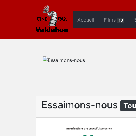
Accueil
Films
10
Essaimons-nous
Tou