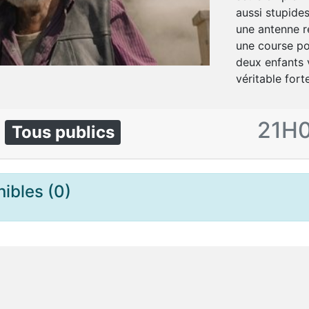
aussi stupide
une antenne re
une course po
deux enfants 
véritable fort
5
21H
Tous publics
ibles (0)