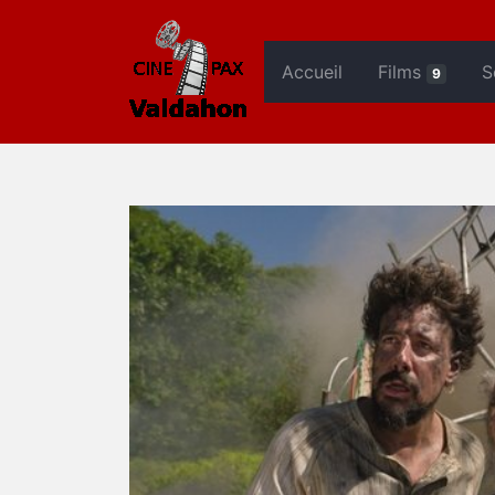
Accueil
Films
S
9