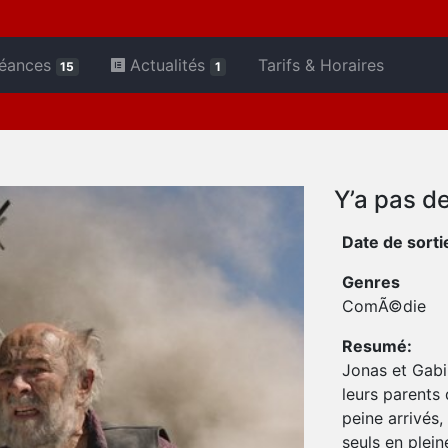
éances
Actualités
Tarifs & Horaires
15
1
Y’a pas d
Date de sorti
Genres
ComÃ©die
Resumé:
Jonas et Gabi
leurs parents 
peine arrivés,
seuls en plein