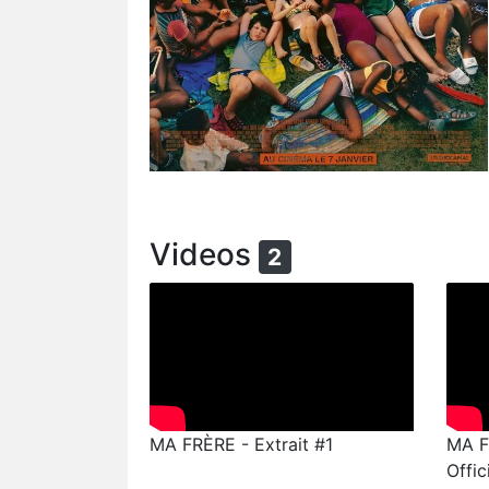
Videos
2
MA FRÈRE - Extrait #1
MA F
Offic