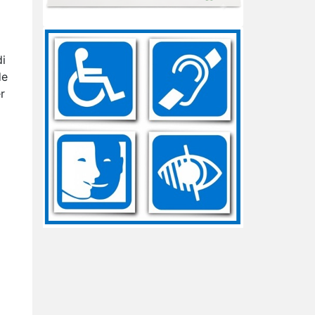
i
de
r