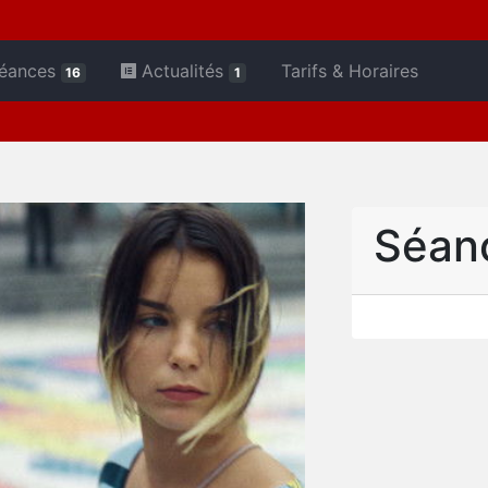
éances
Actualités
Tarifs & Horaires
16
1
Séan